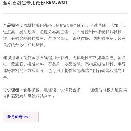
金刚石线锯专用微粉 BRM-WSD
产品特性：
原材料采用高强度
MBD
优质金刚石，经过特殊
工艺加工
，
强度高、晶型规则、粒度分布
高度
集中、严格
控制针棒状和片状颗
粒
、有效磨削颗粒集中、杂质含量低、锋利度好、切割效率高
，
具有
良好的分散性和耐磨性
。
建议用途：
制作金刚石线锯用于有机、无机脆性材料如单晶硅、多晶
硅、蓝宝石、磁性材料、石英片、液晶玻璃、高精度磁性材料、半导
体等材料的开方和切片，也可用于制作其他高端金刚石研磨和抛光工
具。
可供镀覆：
化学镀镍、电镀镍、钛镍复合镀。
（
镀
覆
后能
极大地
提高
金刚石颗粒与母线的结合力
）
博锐画册.PDF